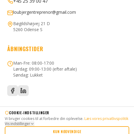
+45 25 39 00 47
loubjergentreprenor@gmail.com
Bøgildshøjvej 21 D
5260 Odense S
ÅBNINGSTIDER
Man-Fre: 08:00-17:00
Lørdag: 09:00-13:00 (efter aftale)
Søndag: Lukket
COOKIE-INDSTILLINGER
Vi bruger cookies til at forbedre din oplevelse.
Læs vores privatlivspolitik
©
2026
Loubjerg Entreprenør. Alle rettigheder forbeholdes.
Vis indstillinger
Om Os
Kontakt
Privatlivspolitik
KUN NØDVENDIGE