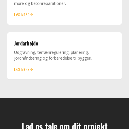
mure og betonreparationer.
LÆS MERE
Jordarbejde
Udgravning, terrænregulering, planering,
jordhåndtering og forberedelse til byggeri.
LÆS MERE
Lad os tale om dit projekt